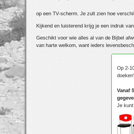
op een TV-scherm. Je zult zien hoe ver­schil
Kijkend en luisterend krijg je een indruk v
Geschikt voor wie alles al van de Bijbel af
van harte welkom, want ieders levensbesch
Op 2-10
doeken'
Vanaf 5
gegeven
Je kunt